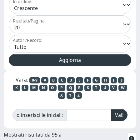
In ordine:
Risultati/Pagina
Autori/Record:
Vai a:
0-9
A
B
C
D
E
F
G
H
I
J
K
L
M
N
O
P
Q
R
S
T
U
V
W
X
Y
Z
o inserisci le iniziali:
Mostrati risultati da 95 a