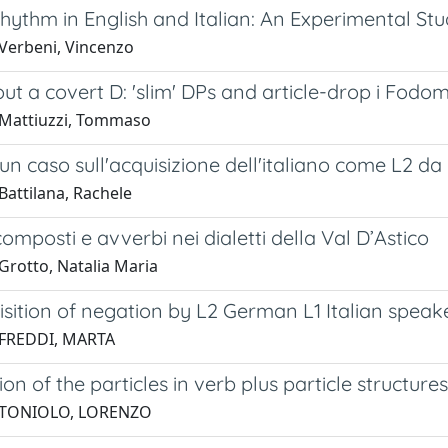
ythm in English and Italian: An Experimental Stud
Verbeni, Vincenzo
out a covert D: 'slim' DPs and article-drop i Fodo
Mattiuzzi, Tommaso
 un caso sull'acquisizione dell'italiano come L2 d
Battilana, Rachele
omposti e avverbi nei dialetti della Val D’Astico
Grotto, Natalia Maria
sition of negation by L2 German L1 Italian speake
 FREDDI, MARTA
ion of the particles in verb plus particle structure
 TONIOLO, LORENZO