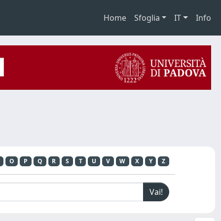
Home
Sfoglia
IT
Info
O
P
Q
R
S
T
U
V
W
X
Y
Z