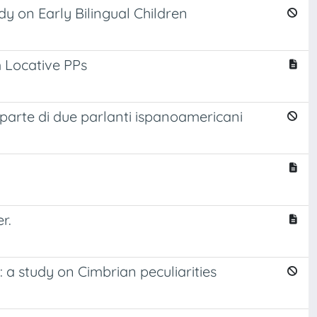
y on Early Bilingual Children
m Locative PPs
a parte di due parlanti ispanoamericani
r.
s: a study on Cimbrian peculiarities