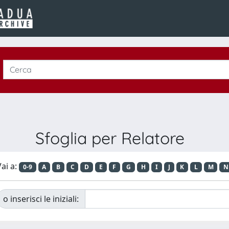
Sfoglia per Relatore
ai a:
0-9
A
B
C
D
E
F
G
H
I
J
K
L
M
N
o inserisci le iniziali: