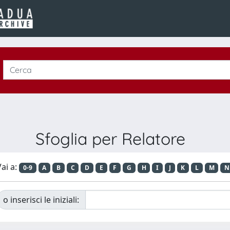
Sfoglia per Relatore
ai a:
0-9
A
B
C
D
E
F
G
H
I
J
K
L
M
N
o inserisci le iniziali: