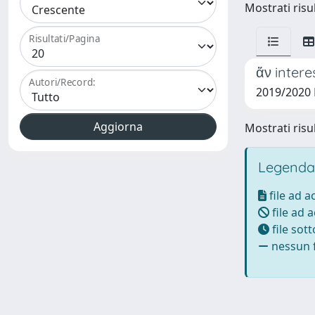
Mostrati risul
Risultati/Pagina
ἄν intere
Autori/Record:
2019/2020 
Mostrati risul
Legenda
file ad 
file ad 
file sot
nessun f