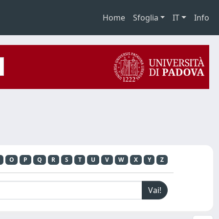
Home
Sfoglia
IT
Info
O
P
Q
R
S
T
U
V
W
X
Y
Z