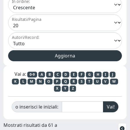
In ordine:
Risultati/Pagina
Autori/Record:
Vai a:
0-9
A
B
C
D
E
F
G
H
I
J
K
L
M
N
O
P
Q
R
S
T
U
V
W
X
Y
Z
o inserisci le iniziali:
Mostrati risultati da 61 a