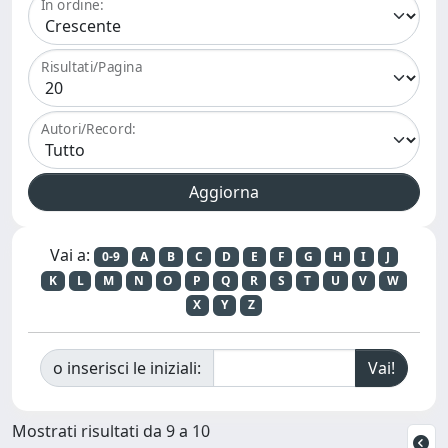
In ordine:
Risultati/Pagina
Autori/Record:
Vai a:
0-9
A
B
C
D
E
F
G
H
I
J
K
L
M
N
O
P
Q
R
S
T
U
V
W
X
Y
Z
o inserisci le iniziali:
Mostrati risultati da 9 a 10