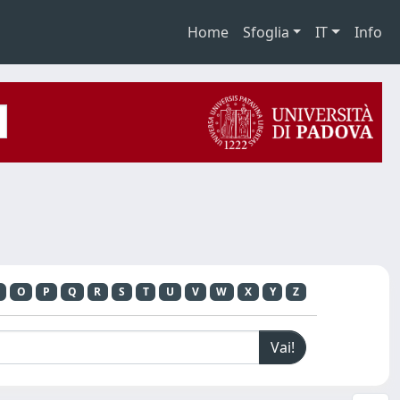
Home
Sfoglia
IT
Info
O
P
Q
R
S
T
U
V
W
X
Y
Z