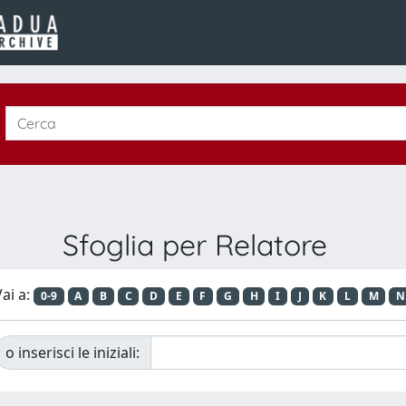
Sfoglia per Relatore
ai a:
0-9
A
B
C
D
E
F
G
H
I
J
K
L
M
N
o inserisci le iniziali: