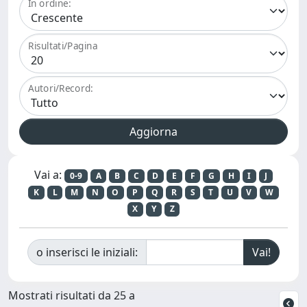
In ordine:
Risultati/Pagina
Autori/Record:
Vai a:
0-9
A
B
C
D
E
F
G
H
I
J
K
L
M
N
O
P
Q
R
S
T
U
V
W
X
Y
Z
o inserisci le iniziali:
Mostrati risultati da 25 a