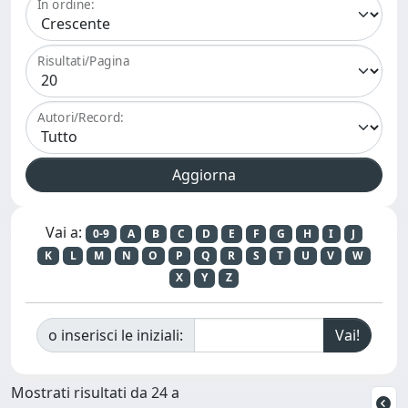
In ordine:
Risultati/Pagina
Autori/Record:
Vai a:
0-9
A
B
C
D
E
F
G
H
I
J
K
L
M
N
O
P
Q
R
S
T
U
V
W
X
Y
Z
o inserisci le iniziali:
Mostrati risultati da 24 a