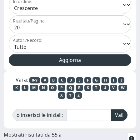
In ordine:
Risultati/Pagina
Autori/Record:
Vai a:
0-9
A
B
C
D
E
F
G
H
I
J
K
L
M
N
O
P
Q
R
S
T
U
V
W
X
Y
Z
o inserisci le iniziali:
Mostrati risultati da 55 a