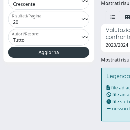
Mostrati risul
Risultati/Pagina
Valutazio
Autori/Record:
confronto
2023/2024 
Mostrati risul
Legenda
file ad 
file ad 
file sot
nessun f