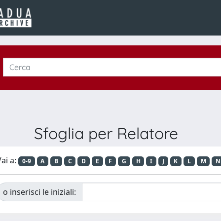
Sfoglia per Relatore
ai a:
0-9
A
B
C
D
E
F
G
H
I
J
K
L
M
N
o inserisci le iniziali: