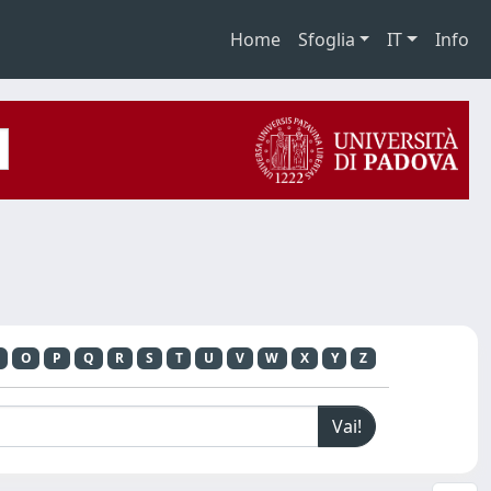
Home
Sfoglia
IT
Info
O
P
Q
R
S
T
U
V
W
X
Y
Z