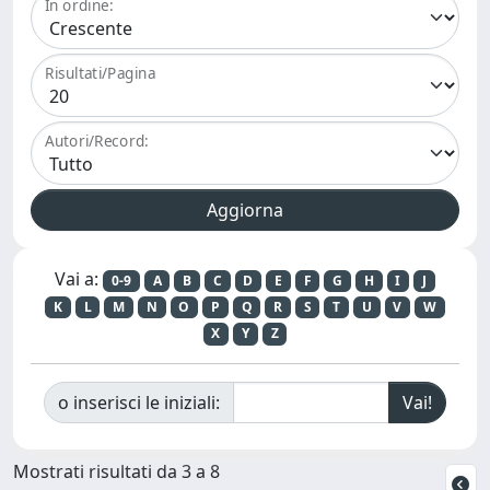
In ordine:
Risultati/Pagina
Autori/Record:
Vai a:
0-9
A
B
C
D
E
F
G
H
I
J
K
L
M
N
O
P
Q
R
S
T
U
V
W
X
Y
Z
o inserisci le iniziali:
Mostrati risultati da 3 a 8