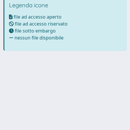
Legenda icone
file ad accesso aperto
file ad accesso riservato
file sotto embargo
nessun file disponibile
Powered by UNITESI
-
Info
Sistema
-
Licenza
-
Utilizzo dei
Copyright © 2026
cookie
-
Area riservata