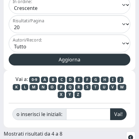
In ordine:
Risultati/Pagina
Autori/Record:
Vai a:
0-9
A
B
C
D
E
F
G
H
I
J
K
L
M
N
O
P
Q
R
S
T
U
V
W
X
Y
Z
o inserisci le iniziali:
Mostrati risultati da 4 a 8