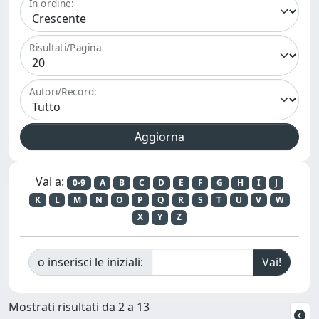
In ordine:
Risultati/Pagina
Autori/Record:
Vai a:
0-9
A
B
C
D
E
F
G
H
I
J
K
L
M
N
O
P
Q
R
S
T
U
V
W
X
Y
Z
o inserisci le iniziali:
Mostrati risultati da 2 a 13