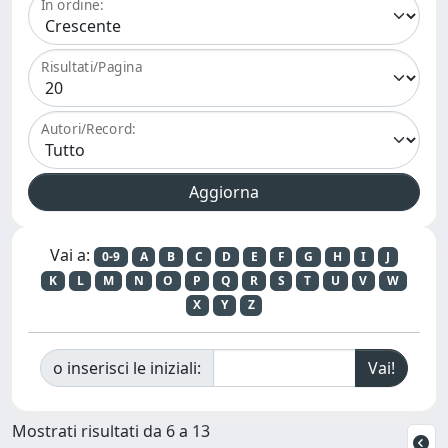
In ordine:
Risultati/Pagina
Autori/Record:
Vai a:
0-9
A
B
C
D
E
F
G
H
I
J
K
L
M
N
O
P
Q
R
S
T
U
V
W
X
Y
Z
o inserisci le iniziali:
Mostrati risultati da 6 a 13