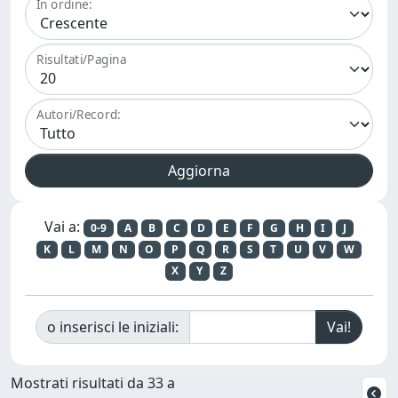
In ordine:
Risultati/Pagina
Autori/Record:
Vai a:
0-9
A
B
C
D
E
F
G
H
I
J
K
L
M
N
O
P
Q
R
S
T
U
V
W
X
Y
Z
o inserisci le iniziali:
Mostrati risultati da 33 a