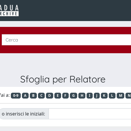
Sfoglia per Relatore
ai a:
0-9
A
B
C
D
E
F
G
H
I
J
K
L
M
N
o inserisci le iniziali: