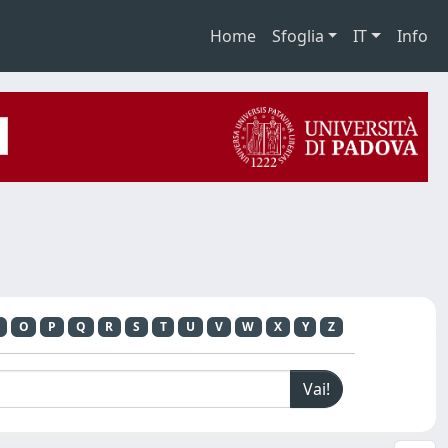
Home
Sfoglia
IT
Info
O
P
Q
R
S
T
U
V
W
X
Y
Z