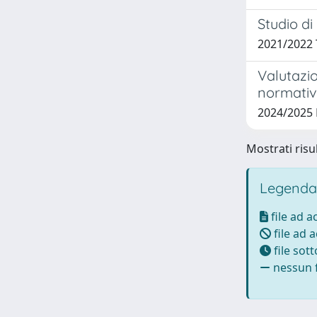
Studio di
2021/2022
Valutazio
normativ
2024/2025
Mostrati risul
Legenda
file ad 
file ad 
file sot
nessun f