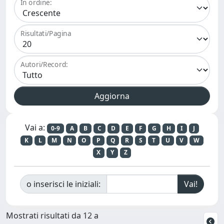
In ordine:
Risultati/Pagina
Autori/Record:
Vai a:
0-9
A
B
C
D
E
F
G
H
I
J
K
L
M
N
O
P
Q
R
S
T
U
V
W
X
Y
Z
o inserisci le iniziali:
Mostrati risultati da 12 a