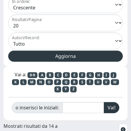
In ordine:
Risultati/Pagina
Autori/Record:
Vai a:
0-9
A
B
C
D
E
F
G
H
I
J
K
L
M
N
O
P
Q
R
S
T
U
V
W
X
Y
Z
o inserisci le iniziali:
Mostrati risultati da 14 a