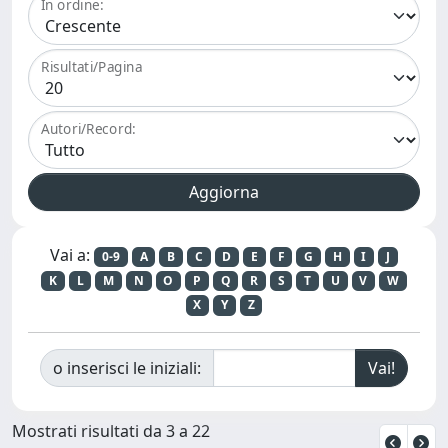
In ordine:
Risultati/Pagina
Autori/Record:
Vai a:
0-9
A
B
C
D
E
F
G
H
I
J
K
L
M
N
O
P
Q
R
S
T
U
V
W
X
Y
Z
o inserisci le iniziali:
Mostrati risultati da 3 a 22