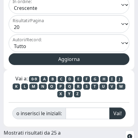
In ordine:
Risultati/Pagina
Autori/Record:
Vai a:
0-9
A
B
C
D
E
F
G
H
I
J
K
L
M
N
O
P
Q
R
S
T
U
V
W
X
Y
Z
o inserisci le iniziali:
Mostrati risultati da 25 a