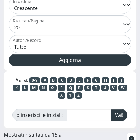
In ordine:
Risultati/Pagina
Autori/Record:
Vai a:
0-9
A
B
C
D
E
F
G
H
I
J
K
L
M
N
O
P
Q
R
S
T
U
V
W
X
Y
Z
o inserisci le iniziali:
Mostrati risultati da 15 a