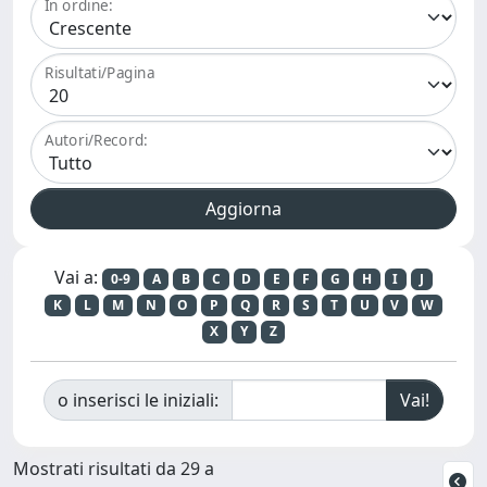
In ordine:
Risultati/Pagina
Autori/Record:
Vai a:
0-9
A
B
C
D
E
F
G
H
I
J
K
L
M
N
O
P
Q
R
S
T
U
V
W
X
Y
Z
o inserisci le iniziali:
Mostrati risultati da 29 a