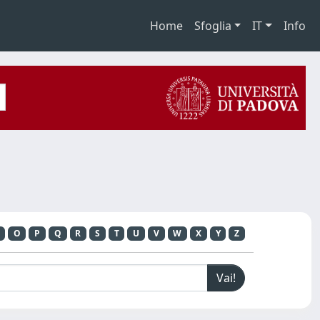
Home
Sfoglia
IT
Info
O
P
Q
R
S
T
U
V
W
X
Y
Z