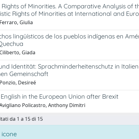
c Rights of Minorities. A Comparative Analysis of t
istic Rights of Minorities at International and Eur
erraro, Giulia
hos lingüísticos de los pueblos indígenas en Amér
 Quechua
iliberto, Giada
nd Identität: Sprachminderheitenschutz in Italie
hen Gemeinschaft
Ponzio, Desireé
 English in the European Union after Brexit
Avigliano Policastro, Anthony Dimitri
tati da 1 a 15 di 15
 icone