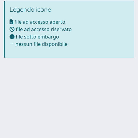
Legenda icone
file ad accesso aperto
file ad accesso riservato
file sotto embargo
nessun file disponibile
Powered by UNITESI
-
Info
Sistema
-
Licenza
-
Utilizzo dei
Copyright © 2026