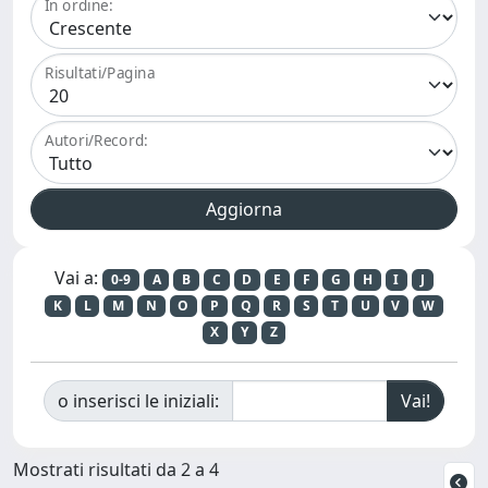
In ordine:
Risultati/Pagina
Autori/Record:
Vai a:
0-9
A
B
C
D
E
F
G
H
I
J
K
L
M
N
O
P
Q
R
S
T
U
V
W
X
Y
Z
o inserisci le iniziali:
Mostrati risultati da 2 a 4