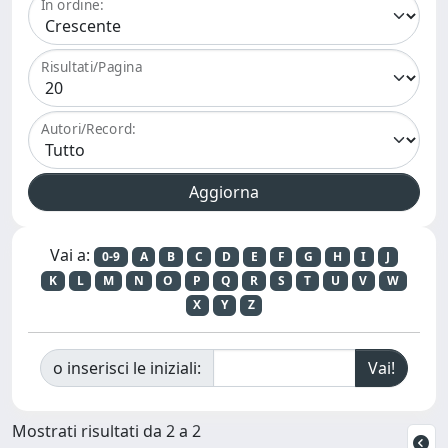
In ordine:
Risultati/Pagina
Autori/Record:
Vai a:
0-9
A
B
C
D
E
F
G
H
I
J
K
L
M
N
O
P
Q
R
S
T
U
V
W
X
Y
Z
o inserisci le iniziali:
Mostrati risultati da 2 a 2