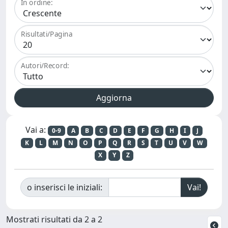
In ordine:
Risultati/Pagina
Autori/Record:
Vai a:
0-9
A
B
C
D
E
F
G
H
I
J
K
L
M
N
O
P
Q
R
S
T
U
V
W
X
Y
Z
o inserisci le iniziali:
Mostrati risultati da 2 a 2