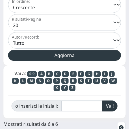
In ordine:
Risultati/Pagina
Autori/Record:
Vai a:
0-9
A
B
C
D
E
F
G
H
I
J
K
L
M
N
O
P
Q
R
S
T
U
V
W
X
Y
Z
o inserisci le iniziali:
Mostrati risultati da 6 a 6