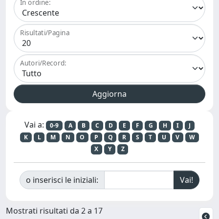
In ordine:
Risultati/Pagina
Autori/Record:
Vai a:
0-9
A
B
C
D
E
F
G
H
I
J
K
L
M
N
O
P
Q
R
S
T
U
V
W
X
Y
Z
o inserisci le iniziali:
Mostrati risultati da 2 a 17