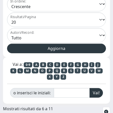
In ordine:
Risultati/Pagina
Autori/Record:
Vai a:
0-9
A
B
C
D
E
F
G
H
I
J
K
L
M
N
O
P
Q
R
S
T
U
V
W
X
Y
Z
o inserisci le iniziali:
Mostrati risultati da 6 a 11