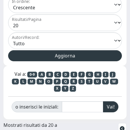
In ordine:
Risultati/Pagina
Autori/Record:
Vai a:
0-9
A
B
C
D
E
F
G
H
I
J
K
L
M
N
O
P
Q
R
S
T
U
V
W
X
Y
Z
o inserisci le iniziali:
Mostrati risultati da 20 a