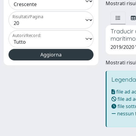
Mostrati risul
Risultati/Pagina
Traducir 
Autori/Record:
marítimo
2019/2020 
Mostrati risul
Legenda
file ad 
file ad 
file sot
nessun f