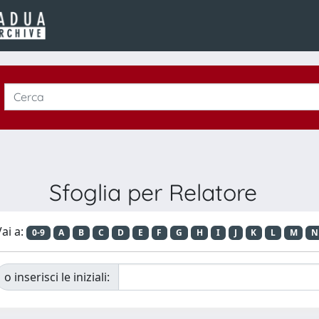
Sfoglia per Relatore
ai a:
0-9
A
B
C
D
E
F
G
H
I
J
K
L
M
N
o inserisci le iniziali: