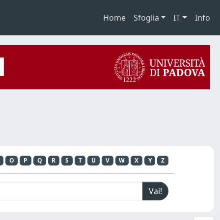
Home
Sfoglia
IT
Info
O
P
Q
R
S
T
U
V
W
X
Y
Z