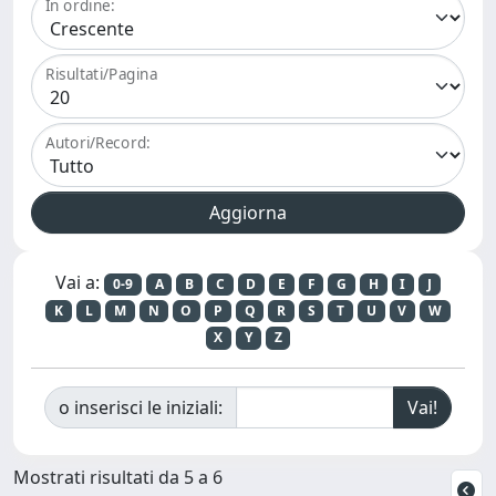
In ordine:
Risultati/Pagina
Autori/Record:
Vai a:
0-9
A
B
C
D
E
F
G
H
I
J
K
L
M
N
O
P
Q
R
S
T
U
V
W
X
Y
Z
o inserisci le iniziali:
Mostrati risultati da 5 a 6