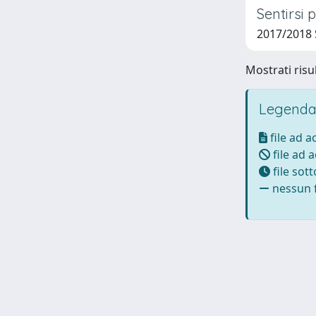
Sentirsi 
2017/2018 
Mostrati risul
Legenda
file ad 
file ad 
file sot
nessun f