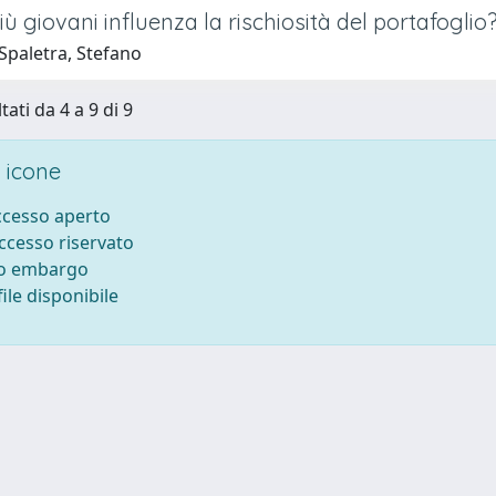
più giovani influenza la rischiosità del portafoglio
Spaletra, Stefano
tati da 4 a 9 di 9
 icone
accesso aperto
accesso riservato
to embargo
ile disponibile