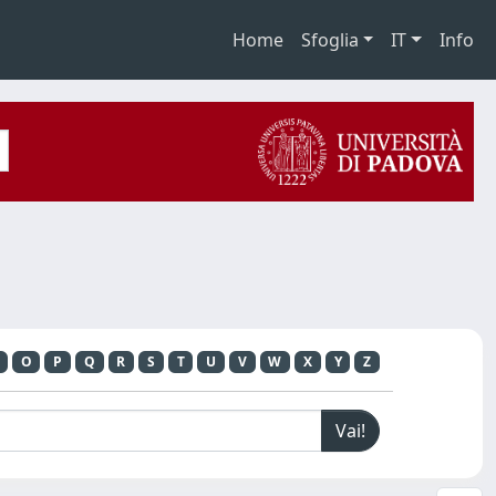
Home
Sfoglia
IT
Info
O
P
Q
R
S
T
U
V
W
X
Y
Z