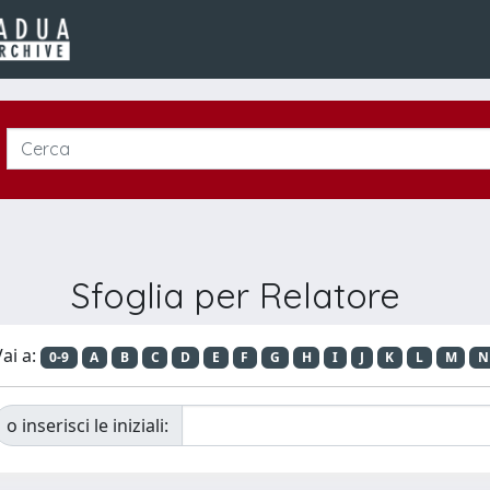
Sfoglia per Relatore
ai a:
0-9
A
B
C
D
E
F
G
H
I
J
K
L
M
N
o inserisci le iniziali: