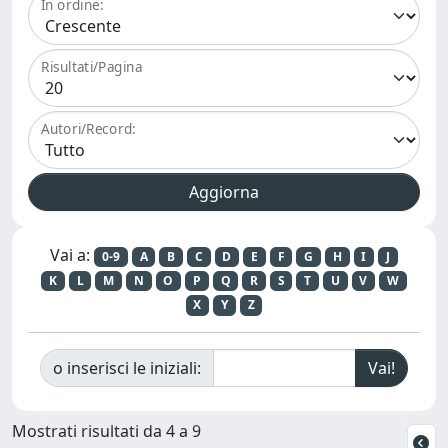
In ordine:
Risultati/Pagina
Autori/Record:
Vai a:
0-9
A
B
C
D
E
F
G
H
I
J
K
L
M
N
O
P
Q
R
S
T
U
V
W
X
Y
Z
o inserisci le iniziali:
Mostrati risultati da 4 a 9