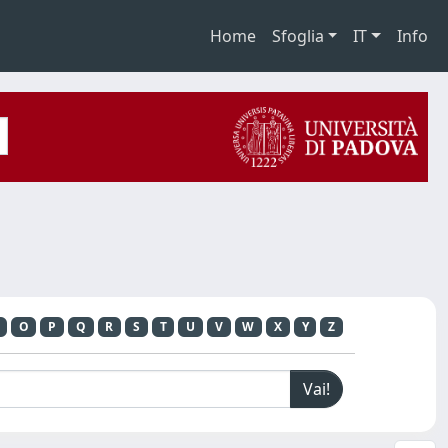
Home
Sfoglia
IT
Info
O
P
Q
R
S
T
U
V
W
X
Y
Z