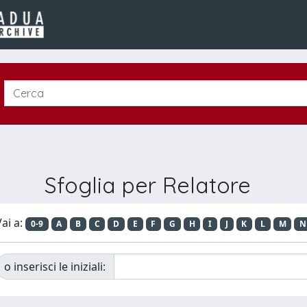
Sfoglia per Relatore
ai a:
0-9
A
B
C
D
E
F
G
H
I
J
K
L
M
N
o inserisci le iniziali: