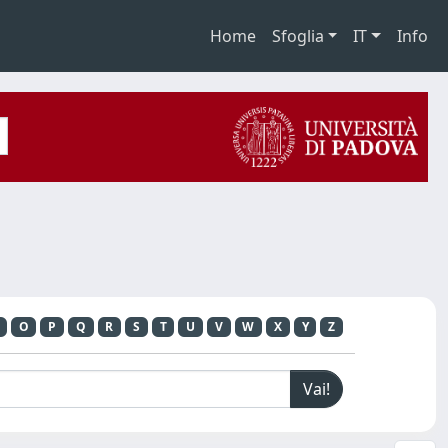
Home
Sfoglia
IT
Info
O
P
Q
R
S
T
U
V
W
X
Y
Z