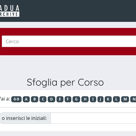
Sfoglia per Corso
ai a:
0-9
A
B
C
D
E
F
G
H
I
J
K
L
M
N
o inserisci le iniziali: