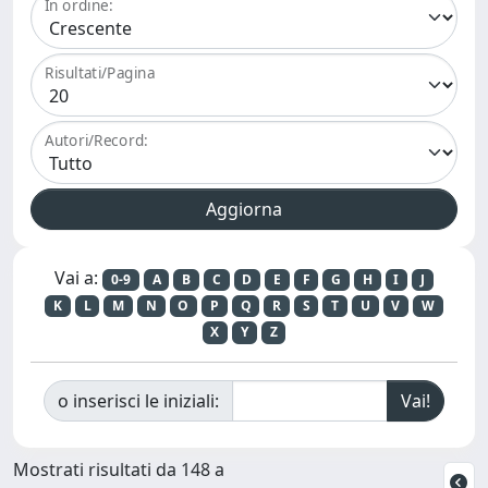
In ordine:
Risultati/Pagina
Autori/Record:
Vai a:
0-9
A
B
C
D
E
F
G
H
I
J
K
L
M
N
O
P
Q
R
S
T
U
V
W
X
Y
Z
o inserisci le iniziali:
Mostrati risultati da 148 a