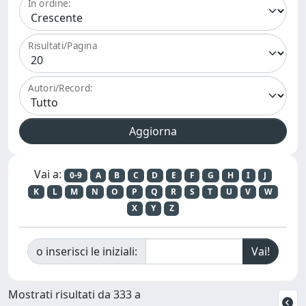
In ordine:
Risultati/Pagina
Autori/Record:
Vai a:
0-9
A
B
C
D
E
F
G
H
I
J
K
L
M
N
O
P
Q
R
S
T
U
V
W
X
Y
Z
o inserisci le iniziali:
Mostrati risultati da 333 a