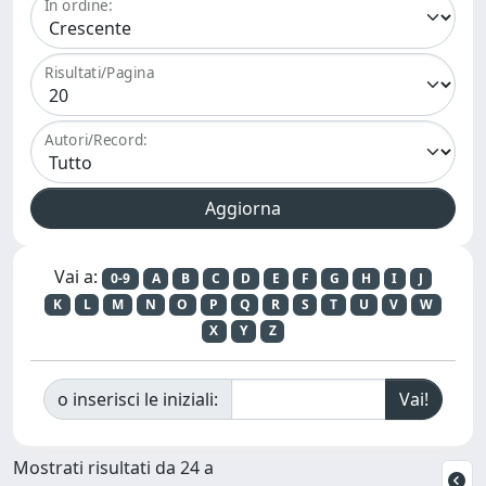
In ordine:
Risultati/Pagina
Autori/Record:
Vai a:
0-9
A
B
C
D
E
F
G
H
I
J
K
L
M
N
O
P
Q
R
S
T
U
V
W
X
Y
Z
o inserisci le iniziali:
Mostrati risultati da 24 a