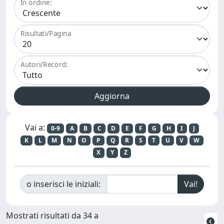
In ordine:
Risultati/Pagina
Autori/Record:
Vai a:
0-9
A
B
C
D
E
F
G
H
I
J
K
L
M
N
O
P
Q
R
S
T
U
V
W
X
Y
Z
o inserisci le iniziali:
Mostrati risultati da 34 a