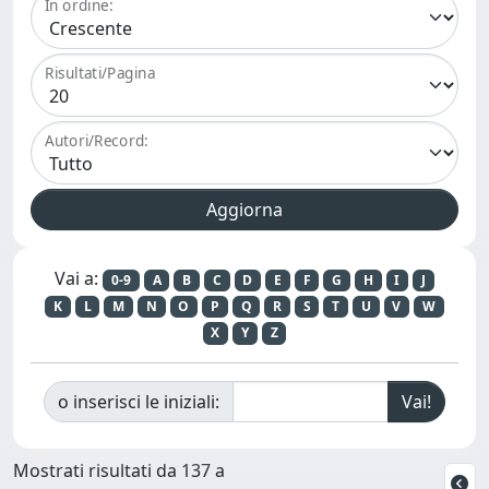
In ordine:
Risultati/Pagina
Autori/Record:
Vai a:
0-9
A
B
C
D
E
F
G
H
I
J
K
L
M
N
O
P
Q
R
S
T
U
V
W
X
Y
Z
o inserisci le iniziali:
Mostrati risultati da 137 a