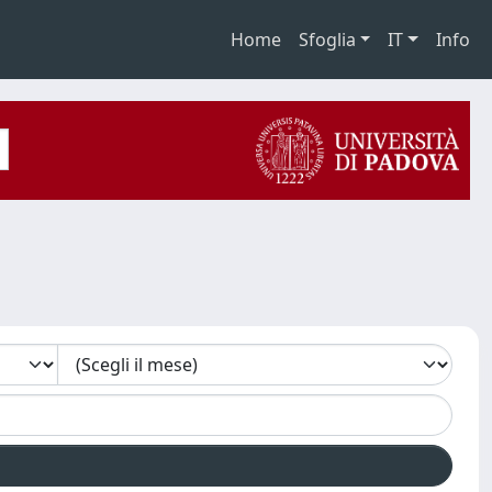
Home
Sfoglia
IT
Info