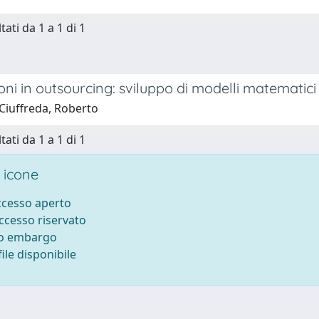
tati da 1 a 1 di 1
ni in outsourcing: sviluppo di modelli matematici
Ciuffreda, Roberto
tati da 1 a 1 di 1
 icone
accesso aperto
accesso riservato
to embargo
ile disponibile