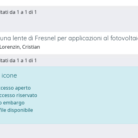
tati da 1 a 1 di 1
 una lente di Fresnel per applicazioni al fotovolta
Lorenzin, Cristian
tati da 1 a 1 di 1
 icone
accesso aperto
accesso riservato
to embargo
ile disponibile