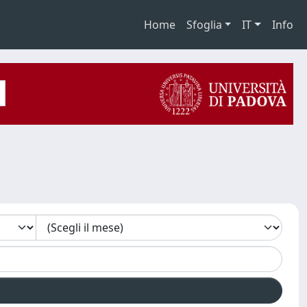
Home
Sfoglia
IT
Info