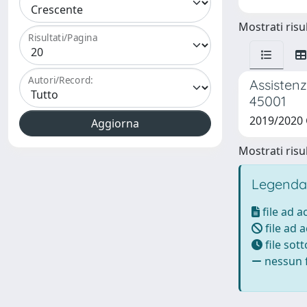
Mostrati risul
Risultati/Pagina
Autori/Record:
Assistenz
45001
2019/2020 
Mostrati risul
Legenda
file ad 
file ad 
file sot
nessun f