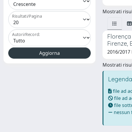
Mostrati risul
Risultati/Pagina
Autori/Record:
Florença 
Firenze,
2016/2017 F
Mostrati risul
Legenda
file ad 
file ad 
file sot
nessun f