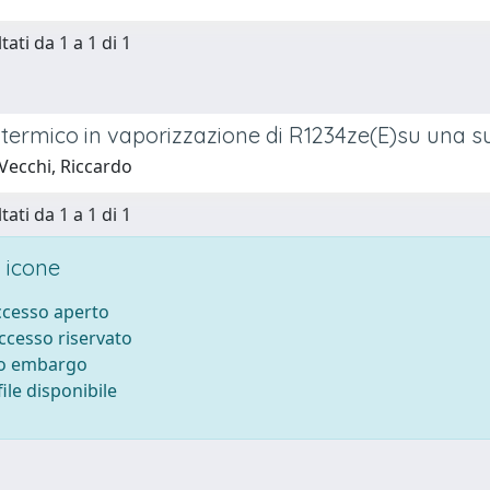
tati da 1 a 1 di 1
termico in vaporizzazione di R1234ze(E)su una su
Vecchi, Riccardo
tati da 1 a 1 di 1
 icone
accesso aperto
accesso riservato
to embargo
ile disponibile