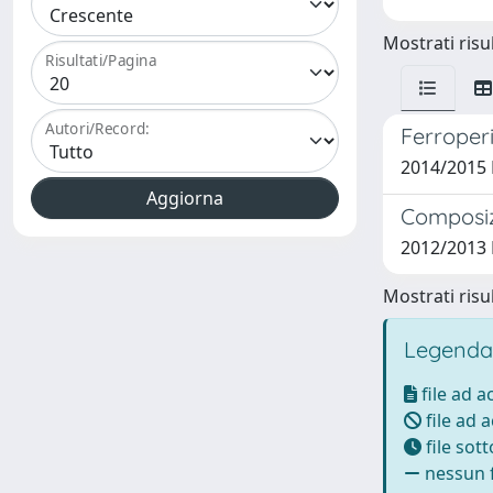
Mostrati risul
Risultati/Pagina
Autori/Record:
Ferroperi
2014/2015 
Composizi
2012/2013 
Mostrati risul
Legenda
file ad 
file ad 
file sot
nessun f