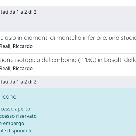
tati da 1 a 2 di 2
clasio in diamanti di mantello inferiore: uno studio
Reali, Riccardo
one isotopica del carbonio (Î´ 13C) in basalti del
Reali, Riccardo
tati da 1 a 2 di 2
 icone
accesso aperto
accesso riservato
to embargo
ile disponibile