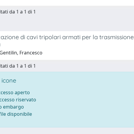
tati da 1 a 1 di 1
azione di cavi tripolari armati per la trasmissione
a
Gentilin, Francesco
tati da 1 a 1 di 1
 icone
accesso aperto
accesso riservato
to embargo
ile disponibile