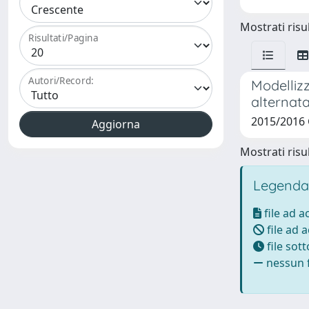
Mostrati risul
Risultati/Pagina
Autori/Record:
Modellizz
alternat
2015/2016 
Mostrati risul
Legenda
file ad 
file ad 
file sot
nessun f