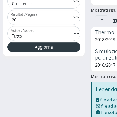
Mostrati risul
Risultati/Pagina
Autori/Record:
Thermal 
2018/2019 
Simulazio
polariza
2016/2017 
Mostrati risul
Legenda
file ad 
file ad 
file sot