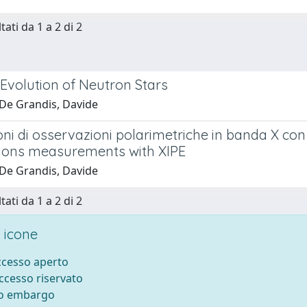
tati da 1 a 2 di 2
Evolution of Neutron Stars
De Grandis, Davide
ni di osservazioni polarimetriche in banda X con
tions measurements with XIPE
De Grandis, Davide
tati da 1 a 2 di 2
 icone
accesso aperto
accesso riservato
to embargo