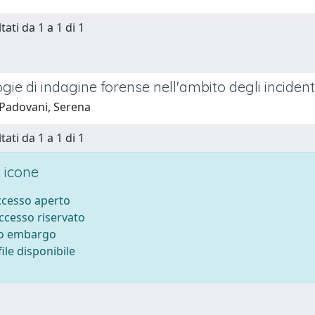
tati da 1 a 1 di 1
ie di indagine forense nell'ambito degli incidenti
Padovani, Serena
tati da 1 a 1 di 1
 icone
accesso aperto
accesso riservato
to embargo
ile disponibile