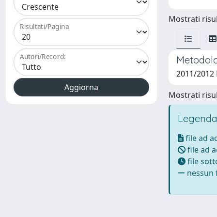
Mostrati risul
Risultati/Pagina
Autori/Record:
Metodolog
2011/2012 
Mostrati risul
Legenda
file ad 
file ad 
file sot
nessun f